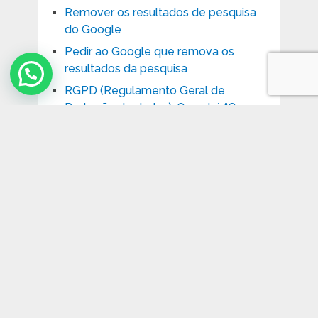
Remover os resultados de pesquisa
do Google
Pedir ao Google que remova os
resultados da pesquisa
RGPD (Regulamento Geral de
Proteção de dados): Qwant é “O
motor de busca que respeita a sua
privacidade”
Como retirar uma notícia prejudicial
da web
Solicitar a remoção não só da página
do motor de busca