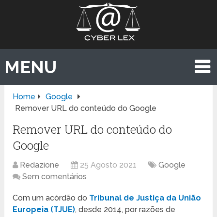
MENU
Home
Google
Remover URL do conteúdo do Google
Remover URL do conteúdo do
Google
Redazione
25 Agosto 2021
Google
Sem comentários
Com um acórdão do
Tribunal de Justiça da União
Europeia (TJUE)
, desde 2014, por razões de