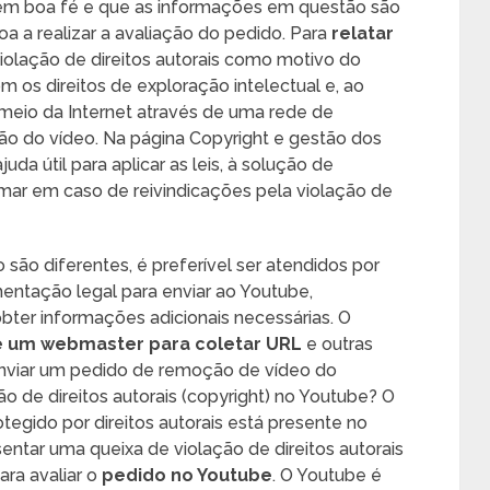
 em boa fé e que as informações em questão são
oa a realizar a avaliação do pedido. Para
relatar
lação de direitos autorais como motivo do
 os direitos de exploração intelectual e, ao
eio da Internet através de uma rede de
o do vídeo. Na página Copyright e gestão dos
uda útil para aplicar as leis, à solução de
ar em caso de reivindicações pela violação de
são diferentes, é preferível ser atendidos por
ntação legal para enviar ao Youtube,
ter informações adicionais necessárias. O
e um webmaster para coletar URL
e outras
enviar um pedido de remoção de vídeo do
 de direitos autorais (copyright) no Youtube? O
otegido por direitos autorais está presente no
ntar uma queixa de violação de direitos autorais
ara avaliar o
pedido no Youtube
. O Youtube é