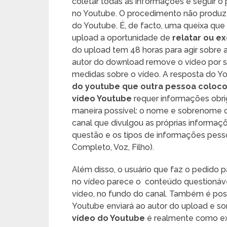
coletar todas as informações e seguir o 
no Youtube. O procedimento não produz 
do Youtube. É, de facto, uma queixa que
upload a oportunidade de
relatar ou ex
do upload tem 48 horas para agir sobre a
autor do download remove o vídeo por su
medidas sobre o vídeo. A resposta do 
do youtube que outra pessoa coloc
vídeo Youtube
requer informações obri
maneira possível: o nome e sobrenome d
canal que divulgou as próprias informaç
questão e os tipos de informações pes
Completo, Voz, Filho).
Além disso, o usuário que faz o pedido 
no vídeo parece o conteúdo questionável
vídeo, no fundo do canal. Também é poss
Youtube enviará ao autor do upload e s
vídeo do Youtube
é realmente como exc