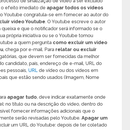
processo de sinalização de vídeo a ser excluído
o efeito imediato de
apagar todos os vídeos
 o Youtube congratula-se em fornecer ao autor do
cluir vídeo Youtube
. O Youtube escreve o autor
 queixa e que o notificador será informado se o
a própria iniciativa ou se o Youtube tomou
Youtube a quem pergunta
como excluir um video
ou
, chega por e-mail. Para
relatar ou excluir
gatórias, que devem ser fornecidas da melhor
o candidato, país, endereço de e-mail, URL do
ões pessoais,
URL
de vídeo ou dos vídeos em
soais que estão sendo usados (Imagem, Nome
para
apagar tudo
, deve indicar exatamente onde
: no título ou na descrição do vídeo, dentro do
ível fornecer informações adicionais que o
omente serão revisadas pelo Youtube.
Apagar um
luir um URL do Youtube: depois de ter coletado