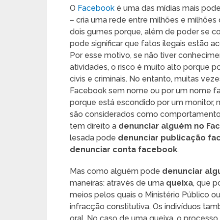
O
Facebook
é uma das mídias mais poder
– cria uma rede entre milhões e milhões 
dois gumes porque, além de poder se c
pode significar que fatos ilegais estão
Por esse motivo, se não tiver conheci
atividades, o risco é muito alto porque 
civis e criminais. No entanto, muitas v
Facebook sem nome ou por um nome falso
porque está escondido por um monitor,
são considerados como comportamentos
tem direito a
denunciar alguém no Fa
lesada pode
denunciar publicação f
denunciar conta facebook
.
Mas como alguém pode
denunciar al
maneiras: através de uma
queixa
, que p
meios pelos quais o Ministério Público 
infracção constitutiva. Os indivíduos t
oral. No caso de uma queixa, o process