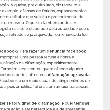
ão. A queixa, por outro lado, diz respeito a
or exemplo, ofensas de feridos, espancamentos,
de do infrator que solicita o procedimento de
utor do mesmo. O queixa também pode ser
egisto escrito é elaborado pela autoridade que o
ja, retirado se já arquivado), ou renunciada (se
facebook
? Para fazer um
denuncia facebook
impróprias, uma pessoa recusa a honra e
ma infração de difamação, especificamente
vel. Também acrescentou quem ofende alguém
Facebook pode sofrer uma
difamação agravada
.
 Facebook é um meio capaz de atingir milhões de
oa, pois amplifica “ofensa em ambientes sociais
zer se for
vítima de difamação
, e quer terminar
meira ação a ser perseguida é a de apresentar