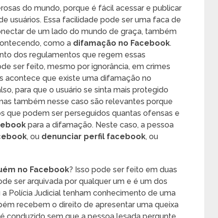
osas do mundo, porque é fácil acessar e publicar
de usuários. Essa facilidade pode ser uma faca de
onectar de um lado do mundo de graça, também
 acontecendo, como a
difamação no Facebook
.
mento dos regulamentos que regem essas
pode ser feito, mesmo por ignorância, em crimes
ezes acontece que existe uma difamação no
, para que o usuário se sinta mais protegido
 mas também nesse caso são relevantes porque
 que podem ser perseguidos quantas ofensas e
cebook
para a difamação. Neste caso, a pessoa
acebook
, ou
denunciar perfil facebook
, ou
guém no Facebook
? Isso pode ser feito em duas
ode ser arquivada por qualquer um e é um dos
ou a Polícia Judicial tenham conhecimento de uma
ambém recebem o direito de apresentar uma queixa
o é conduzido sem que a pessoa lesada pergunte