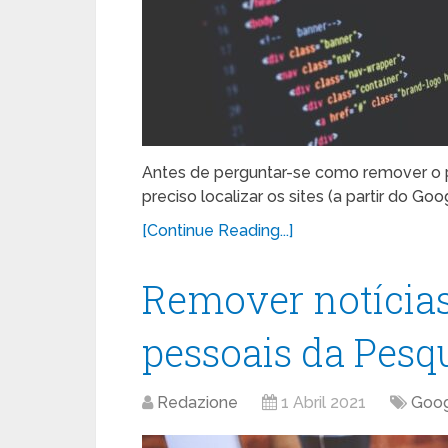
Antes de perguntar-se como remover o 
preciso localizar os sites (a partir do Go
[Continue Reading...]
Remover notícia
pessoais da Pesq
Redazione
1 Abril 2021
Goo