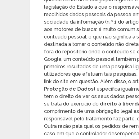
legislação do Estado a que o responsáv
recolhidos dados pessoais da pessoa em
sociedade da informação (n.º 1 do artigo
aos motores de busca: é muito comum so
conteúdo pessoal, o que não significa a
destinada a tornar o conteúdo não dire
fora do repositório onde o conteúdo se
Google, um conteúdo pessoal também p
primeiros resultados de uma pesquisa li
utilizadores que efetuam tais pesquisa
link do site em questão. Além disso, o ar
Proteção de Dados)
especifica igualm
tem o direito de ver os seus dados pess
se trata do exercício do
direito à libe
comprimento de uma obrigação legal est
responsável pelo tratamento faz parte, d
Outra razão pela qual os pedidos de re
caso em que o controlador desempenha u