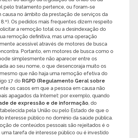
el pelo tratamento pertence, ou foram-se
 causa no âmbito da prestação de serviços da
 8.º). Os pedidos mais frequentes dizem respeito
licitar a remoção total ou a desindexação do
 sua remoção definitiva, mas uma operação
tamente acessível através de motores de busca
 encontra. Portanto, em motores de busca como o
ode simplesmente não aparecer entre os
gada ao seu nome, o que desencoraja muito os
s, mesmo que não haja uma remoção efetiva do
tigo 17 do
RGPD (Regulamento Geral sobre
ente os casos em que a pessoa em causa não
oais apagados da Internet: por exemplo, quando
rdade de expressão e de informação
, do
abelecida pela União ou pelo Estado de que o
o interesse público no domínio da saúde pública.
moção de conteúdos pessoais são rejeitados é o
ma tarefa de interesse público ou é investido