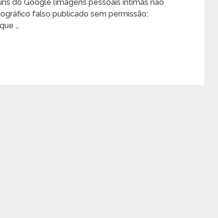
ns do Google (imagens pessoais íntimas não
nográfico falso publicado sem permissão;
que …